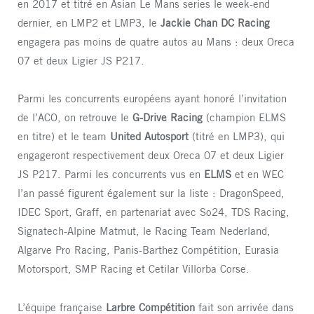
en 2017 et titré en Asian Le Mans series le week-end
dernier, en LMP2 et LMP3, le
Jackie Chan DC Racing
engagera pas moins de quatre autos au Mans : deux Oreca
07 et deux Ligier JS P217.
Parmi les concurrents européens ayant honoré l’invitation
de l’ACO, on retrouve le
G-Drive Racing
(champion ELMS
en titre) et le team
United Autosport
(titré en LMP3), qui
engageront respectivement deux Oreca 07 et deux Ligier
JS P217. Parmi les concurrents vus en
ELMS
et en WEC
l’an passé figurent également sur la liste : DragonSpeed,
IDEC Sport, Graff, en partenariat avec So24, TDS Racing,
Signatech-Alpine Matmut, le Racing Team Nederland,
Algarve Pro Racing, Panis-Barthez Compétition, Eurasia
Motorsport, SMP Racing et Cetilar Villorba Corse.
L’équipe française
Larbre Compétition
fait son arrivée dans