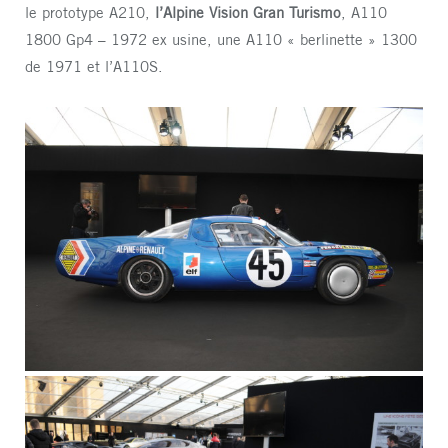
le prototype A210,
l’Alpine Vision Gran Turismo
, A110
1800 Gp4 – 1972 ex usine, une A110 « berlinette » 1300
de 1971 et l’A110S.