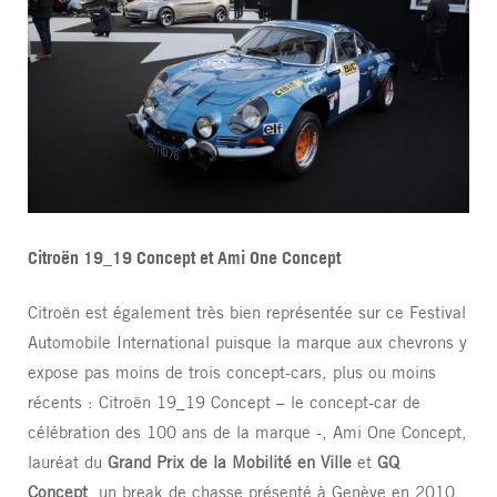
Citroën 19_19 Concept et Ami One Concept
Citroën est également très bien représentée sur ce Festival
Automobile International puisque la marque aux chevrons y
expose pas moins de trois concept-cars, plus ou moins
récents : Citroën 19_19 Concept – le concept-car de
célébration des 100 ans de la marque -, Ami One Concept,
lauréat du
Grand Prix de la Mobilité en Ville
et
GQ
Concept
, un break de chasse présenté à Genève en 2010.