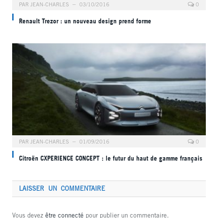
PAR
JEAN-CHARLES
03/10/2016
0
Renault Trezor : un nouveau design prend forme
PAR
JEAN-CHARLES
01/09/2016
0
Citroën CXPERIENCE CONCEPT : le futur du haut de gamme français
LAISSER UN COMMENTAIRE
Vous devez
être connecté
pour publier un commentaire.