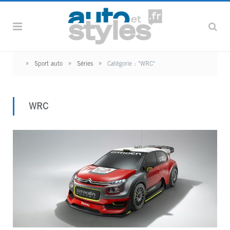
»
»
»
Sport auto
Séries
Catégorie : "WRC"
WRC