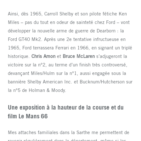
Ainsi, dès 1965, Carroll Shelby et son pilote fétiche Ken
Miles – pas du tout en odeur de sainteté chez Ford – vont
développer la nouvelle arme de guerre de Dearborn : la
Ford GT40 Mk2. Après une 2e tentative infructueuse en
1965, Ford terrassera Ferrari en 1966, en signant un triplé
historique.
Chris Amon
et
Bruce McLaren
s’adjugeront la
victoire sur la n°2, au terme d’un finish très controversé,
devançant Miles/Hulm sur la n°1, aussi engagée sous la
bannière Shelby American Inc. et Bucknum/Hutcherson sur
la n°5 de Holman & Moody.
Une exposition à la hauteur de la course et du
film Le Mans 66
Mes attaches familiales dans la Sarthe me permettent de
revenir régulièrement dans le département, même si les