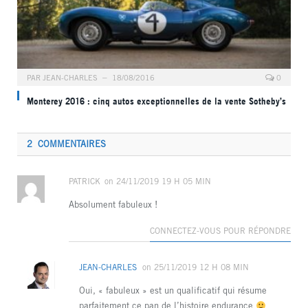
PAR
JEAN-CHARLES
18/08/2016
0
Monterey 2016 : cinq autos exceptionnelles de la vente Sotheby’s
2 COMMENTAIRES
PATRICK
on
24/11/2019 19 H 05 MIN
Absolument fabuleux !
CONNECTEZ-VOUS POUR RÉPONDRE
JEAN-CHARLES
on
25/11/2019 12 H 08 MIN
Oui, « fabuleux » est un qualificatif qui résume
parfaitement ce pan de l’histoire endurance