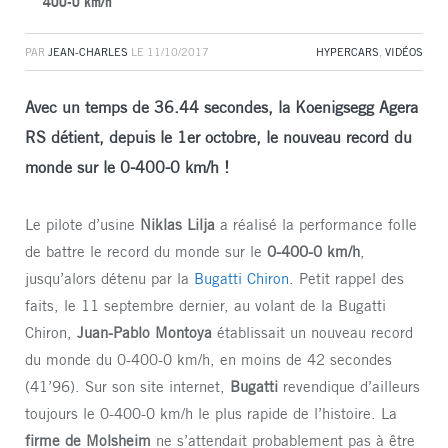
400-0 km/h
PAR
JEAN-CHARLES
LE
11/10/2017
HYPERCARS
,
VIDÉOS
Avec un temps de 36.44 secondes, la Koenigsegg Agera
RS détient, depuis le 1er octobre, le nouveau record du
monde sur le 0-400-0 km/h !
Le pilote d’usine
Niklas Lilja
a réalisé la performance folle
de battre le record du monde sur le
0-400-0 km/h
,
jusqu’alors détenu par la
Bugatti Chiron
. Petit rappel des
faits, le 11 septembre dernier, au volant de la Bugatti
Chiron,
Juan-Pablo Montoya
établissait un nouveau record
du monde du 0-400-0 km/h, en moins de 42 secondes
(41’96). Sur son site internet,
Bugatti
revendique d’ailleurs
toujours le 0-400-0 km/h le plus rapide de l’histoire. La
firme de Molsheim
ne s’attendait probablement pas à être