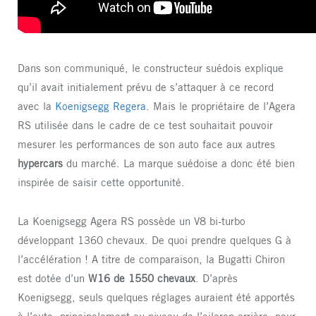
Dans son communiqué, le constructeur suédois explique
qu’il avait initialement prévu de s’attaquer à ce record
avec la
Koenigsegg Regera
. Mais le propriétaire de l’Agera
RS utilisée dans le cadre de ce test souhaitait pouvoir
mesurer les performances de son auto face aux autres
hypercars
du marché. La marque suédoise a donc été bien
inspirée de saisir cette opportunité.
La Koenigsegg Agera RS possède un V8 bi-turbo
développant 1360 chevaux. De quoi prendre quelques G à
l’accélération ! A titre de comparaison, la Bugatti Chiron
est dotée d’un
W16 de 1550 chevaux
. D’après
Koenigsegg, seuls quelques réglages auraient été apportés