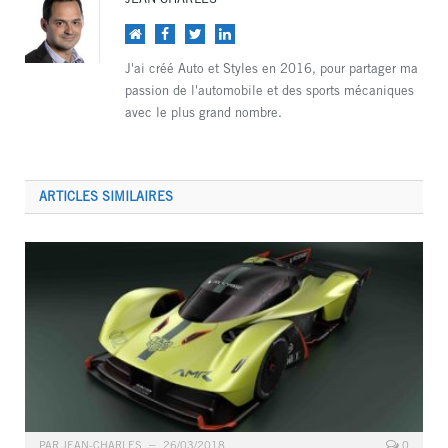
Site
Facebook
Twitter
LinkedIn
web
J'ai créé Auto et Styles en 2016, pour partager ma
passion de l'automobile et des sports mécaniques
avec le plus grand nombre.
ARTICLES SIMILAIRES
PAR
JEAN-CHARLES
26/03/2018
0