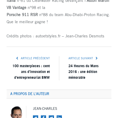
Italia
n°61 du Clearwater Racing devançant l’
Aston Martin
V8 Vantage
n°98 et la
Porsche 911 RSR
n°88 du team Abu-Dhabi-Proton Racing.
Que le meilleur gagne !
Crédits photos : autoetstyles.fr – Jean-Charles Desmots
ARTICLE PRÉCÉDENT
ARTICLE SUIVANT
100 masterpieces : cent
24 Heures du Mans
ans d’innovation et
2016 : une édition
d’entrepreneuriat BMW
mémorable
A PROPOS DE L'AUTEUR
JEAN-CHARLES
Site
Facebook
Twitter
LinkedIn