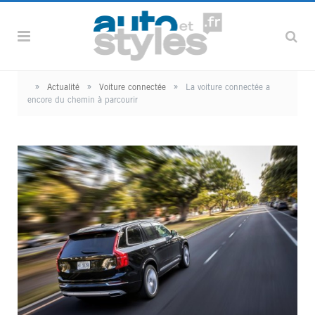
»
»
»
Actualité
Voiture connectée
La voiture connectée a
encore du chemin à parcourir